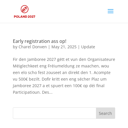
Early registration ass op!
by
Charel Donven
|
May 21, 2025
|
Update
Fir den Jamboree 2027 gëtt et vun den Organisateure
Méiglechkeet eng Fréiumeldung ze maachen, wou
een elo scho fest zouseet an direkt den 1. Acompte
vu 500€ bezilt. Dofir kritt een eng sécher Plaz um
Jamboree 2027 a et spuert een 100€ op déi final
Participatioun. Des...
Search