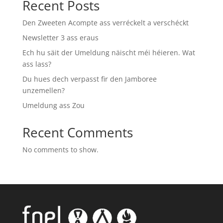
Recent Posts
Den Zweeten Acompte ass verréckelt a verschéckt
Newsletter 3 ass eraus
Ech hu säit der Umeldung näischt méi héieren. Wat
ass lass?
Du hues dech verpasst fir den Jamboree
unzemellen?
Umeldung ass Zou
Recent Comments
No comments to show.