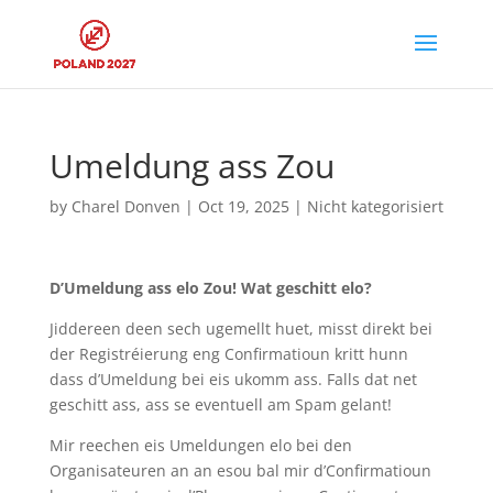
Umeldung ass Zou
by
Charel Donven
|
Oct 19, 2025
|
Nicht kategorisiert
D’Umeldung ass elo Zou! Wat geschitt elo?
Jiddereen deen sech ugemellt huet, misst direkt bei
der Registréierung eng Confirmatioun kritt hunn
dass d’Umeldung bei eis ukomm ass. Falls dat net
geschitt ass, ass se eventuell am Spam gelant!
Mir reechen eis Umeldungen elo bei den
Organisateuren an an esou bal mir d’Confirmatioun