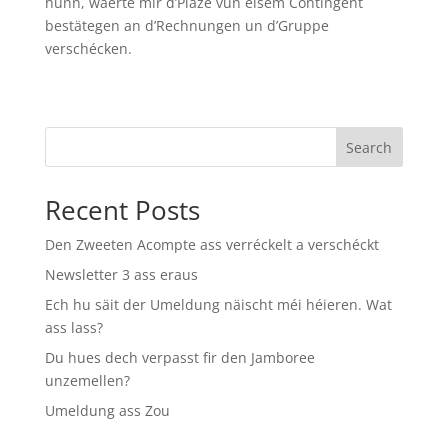
hunn, wäerte mir d’Plaze vun eisem Contingent
bestätegen an d’Rechnungen un d’Gruppe
verschécken.
Search
Recent Posts
Den Zweeten Acompte ass verréckelt a verschéckt
Newsletter 3 ass eraus
Ech hu säit der Umeldung näischt méi héieren. Wat
ass lass?
Du hues dech verpasst fir den Jamboree
unzemellen?
Umeldung ass Zou