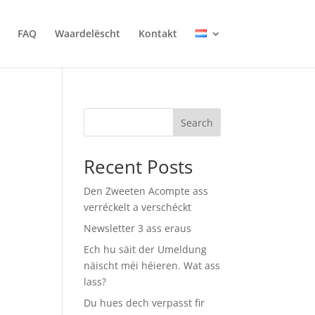
FAQ
Waardelëscht
Kontakt
Search
Recent Posts
Den Zweeten Acompte ass
verréckelt a verschéckt
Newsletter 3 ass eraus
Ech hu säit der Umeldung
näischt méi héieren. Wat ass
lass?
Du hues dech verpasst fir