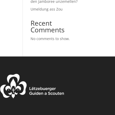
den Jamboree unzemellen?
Umeldung ass Zou
Recent
Comments
No comments to show.