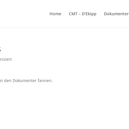
Home
CMT – D’Ekipp
Dokumenter
s
risiert
bei den Dokumenter fannen.