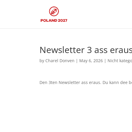
Newsletter 3 ass erau
by
Charel Donven
|
May 6, 2026
|
Nicht katego
Den 3ten Newsletter ass eraus. Du kann dee 