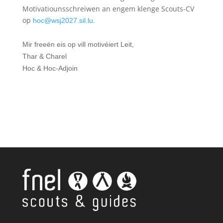
Motivatiounsschreiwen an engem klenge Scouts-CV
op
hoc@wsj2027.sil.lu
.
Mir freeën eis op vill motivéiert Leit,
Thar & Charel
Hoc & Hoc-Adjoin