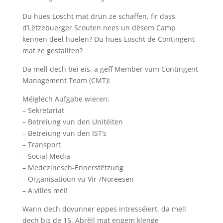
Du hues Loscht mat drun ze schaffen, fir dass
d’Lëtzebuerger Scouten nees un dësem Camp
kennen deel huelen? Du hues Loscht de Contingent
mat ze gestallten?
Da mell dech bei eis, a gëff Member vum Contingent
Management Team (CMT)!
Méiglech Aufgabe wieren:
– Sekretariat
– Betreiung vun den Unitéiten
– Betreiung vun den IST’s
– Transport
– Social Media
– Medezinesch-Ënnerstëtzung
– Organisatioun vu Vir-/Noreesen
– A villes méi!
Wann dech dovunner eppes intresséiert, da mell
dech bis de 15. Abrëll mat engem klenge