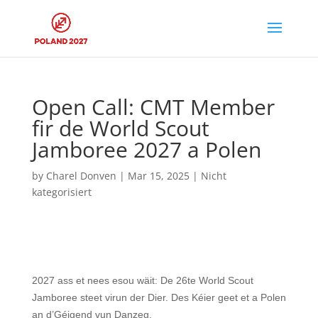
Open Call: CMT Member
fir de World Scout
Jamboree 2027 a Polen
by
Charel Donven
|
Mar 15, 2025
|
Nicht
kategorisiert
2027 ass et nees esou wäit: De 26te World Scout
Jamboree steet virun der Dier. Des Kéier geet et a Polen
an d’Géigend vun Danzeg.